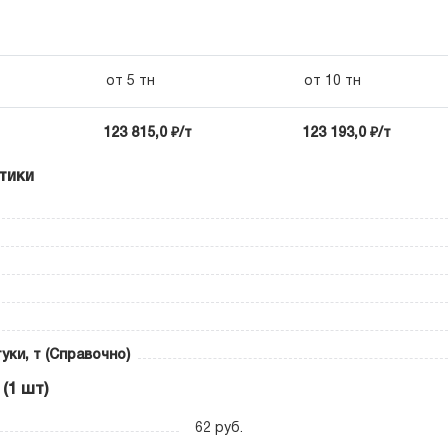
от 5 тн
от 10 тн
123 815,0 ₽/т
123 193,0 ₽/т
тики
уки, т (Справочно)
(1 шт)
62 руб.