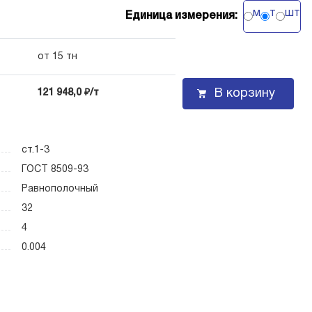
м
т
шт
Единица измерения:
от 15 тн
В корзину
121 948,0 ₽/т
ст.1-3
ГОСТ 8509-93
Равнополочный
32
4
0.004