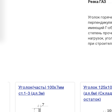
Резка ГАЗ
Уголок горяч
перпендикуля
имеющий Г-об
степень проч
нагрузок, уг
при строител
Уголок(часть) 100х7мм
Уголок 125х10мм
ст.1-3 (дл.3м)
(дл.6м) (Складс
остаток)