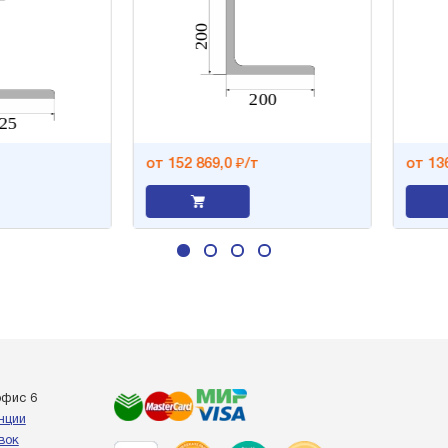
от 152 869,0 ₽/т
от 136 4
офис 6
енции
вок