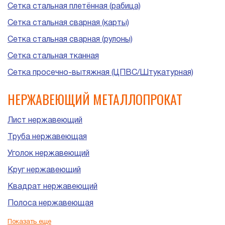
Сетка стальная плетённая (рабица)
Сетка стальная сварная (карты)
Сетка стальная сварная (рулоны)
Сетка стальная тканная
Сетка просечно-вытяжная (ЦПВС/Штукатурная)
НЕРЖАВЕЮЩИЙ МЕТАЛЛОПРОКАТ
Лист нержавеющий
Труба нержавеющая
Уголок нержавеющий
Круг нержавеющий
Квадрат нержавеющий
Полоса нержавеющая
Шестигранник нержавеющий
Показать еще