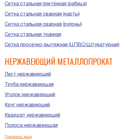
Сетка стальная плетённая (рабица)
Сетка стальная сварная (карты)
Сетка стальная сварная (рулоны)
Сетка стальная тканная
Сетка просечно-вытяжная (ЦПВС/Штукатурная)
НЕРЖАВЕЮЩИЙ МЕТАЛЛОПРОКАТ
Лист нержавеющий
Труба нержавеющая
Уголок нержавеющий
Круг нержавеющий
Квадрат нержавеющий
Полоса нержавеющая
Шестигранник нержавеющий
Показать еще