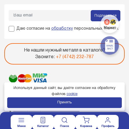
Подписаться
Даю согласие на
обработку
персональных данных
Не нашли нужный металл в каталоге?
Звоните:
+7 (4742) 232-787
Используя данный сайт, вы даёте согласие на обработку
файлов
cookie
Принять
Член торгово-промышленной палаты
Меню
Каталог
Поиск
Корзина
Профиль