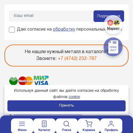
Подписаться
Даю согласие на
обработку
персональных данных
Не нашли нужный металл в каталоге?
Звоните:
+7 (4742) 232-787
Используя данный сайт, вы даёте согласие на обработку
файлов
cookie
Принять
Член торгово-промышленной палаты
Меню
Каталог
Поиск
Корзина
Профиль