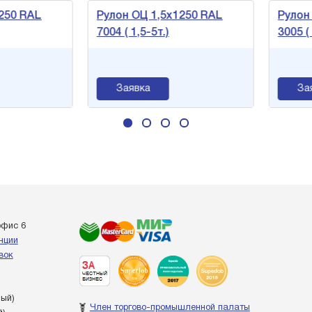
50 RAL
Рулон ОЦ 1,5х1250 RAL
Рулон 
7004 ( 1,5-5т.)
3005 ( 1
Заявка
Зая
офис 6
енции
вок
ный)
Член торгово-промышленной палаты