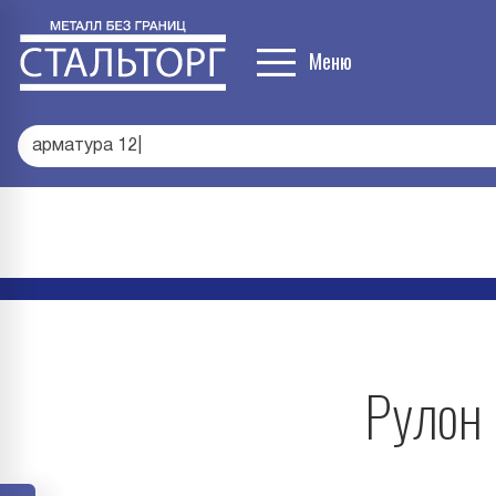
Меню
арма
|
Рулон 