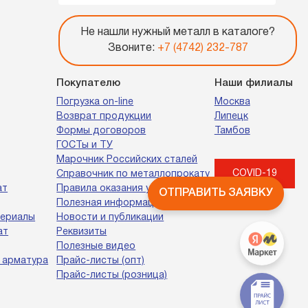
Не нашли нужный металл в каталоге?
Звоните:
+7 (4742) 232-787
Покупателю
Наши филиалы
Погрузка on-line
Москва
Возврат продукции
Липецк
Формы договоров
Тамбов
ГОСТы и ТУ
Марочник Российских сталей
COVID-19
Справочник по металлопрокату
ат
Правила оказания услуг
ОТПРАВИТЬ ЗАЯВКУ
Полезная информация
териалы
Новости и публикации
ат
Реквизиты
Полезные видео
 арматура
Прайс-листы (опт)
Прайс-листы (розница)