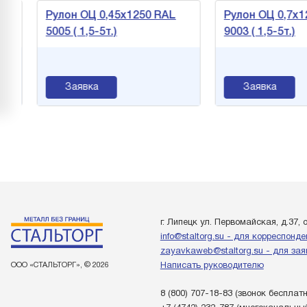
Рулон ОЦ 0,45х1250 RAL
Рулон ОЦ 0,7х12
5005 ( 1,5-5т.)
9003 ( 1,5-5т.)
Заявка
Заявка
г. Липецк ул. Первомайская, д.37, 
info@staltorg.su - для корреспонд
zayavkaweb@staltorg.su - для зая
ООО «СТАЛЬТОРГ», © 2026
Написать руководителю
8 (800) 707-18-83
(звонок бесплат