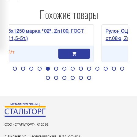
Похожие товары
1250 марка "02", Zn100, ГОСТ
Рулон ОЦ 0,55х1250
5-5т.)
ст.08ю, Zn 120, ГОС
ООО «СТАЛЬТОРГ», © 2026
г. Липецк ул. Первомайская, д.37, офис 6