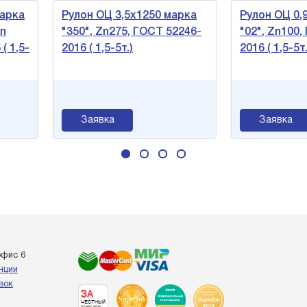
Рулон ОЦ 3,5х1250 марка
Рулон ОЦ 0,9х1500
"350", Zn275, ГОСТ 52246-
"02", Zn100, ГОСТ 
2016 ( 1,5-5т.)
2016 ( 1,5-5т.)
Заявка
Заявка
офис 6
енции
вок