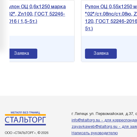
н ОЦ 0,6х1250 марка
Рулон ОЦ 0,55х1250 марка
, Zn100, ГОСТ 52246-
"02"/ст.08пс/ст.08ю, Zn
( 1,5-5т.)
120, ГОСТ 52246-2016 ( 1,5-
5т.)
Заявка
Заявка
г. Липецк ул. Первомайская, д.37, 
info@staltorg.su - для корреспонд
zayavkaweb@staltorg.su - для зая
ООО «СТАЛЬТОРГ», © 2026
Написать руководителю