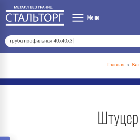
Меню
труба профильная 40х40х3
|
Главная
Кат
Штуцер 