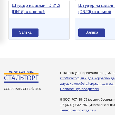
Штуцер на шланг D 21,3
Штуцер на шланг 
(DN15) стальной
(DN20) стальной
Заявка
Заявка
г. Липецк ул. Первомайская, д.37, 
info@staltorg.su - для корреспонд
zayavkaweb@staltorg.su - для зая
ООО «СТАЛЬТОРГ», © 2026
Написать руководителю
8 (800) 707-18-83
(звонок бесплат
+7 (4742) 232-787
(многоканальны
Телефоны по отделам