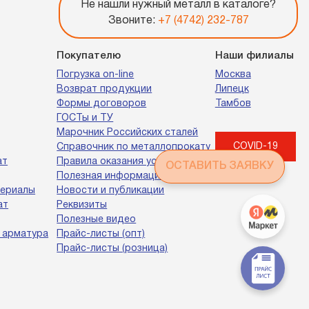
Не нашли нужный металл в каталоге?
Звоните:
+7 (4742) 232-787
Покупателю
Наши филиалы
Погрузка on-line
Москва
Возврат продукции
Липецк
Формы договоров
Тамбов
ГОСТы и ТУ
Марочник Российских сталей
COVID-19
Справочник по металлопрокату
ат
Правила оказания услуг
ОСТАВИТЬ ЗАЯВКУ
Полезная информация
териалы
Новости и публикации
ат
Реквизиты
Полезные видео
 арматура
Прайс-листы (опт)
Прайс-листы (розница)