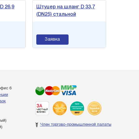
D 26,9
Штуцер на шланг D 33,7
(DN25) стальной
Заявка
офис 6
енции
вок
ный)
Член торгово-промышленной палаты
й)