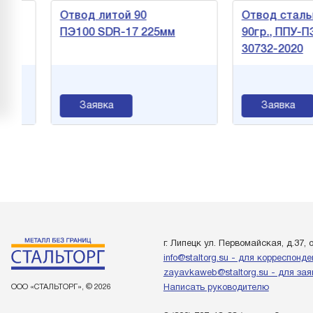
Отвод литой 90
Отвод стально
ПЭ100 SDR-17 225мм
90гр., ППУ-ПЭ,
30732-2020
Заявка
Заявка
г. Липецк ул. Первомайская, д.37, 
info@staltorg.su - для корреспонд
zayavkaweb@staltorg.su - для зая
ООО «СТАЛЬТОРГ», © 2026
Написать руководителю