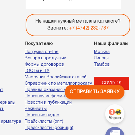
Не нашли нужный металл в каталоге?
Звоните:
+7 (4742) 232-787
Покупателю
Наши филиалы
Погрузка on-line
Москва
Возврат продукции
Липецк
Формы договоров
Тамбов
ГОСТы и ТУ
Марочник Российских сталей
COVID-19
Справочник по металлопрокату
ат
Правила оказания услуг
ОТПРАВИТЬ ЗАЯВКУ
Полезная информация
териалы
Новости и публикации
ат
Реквизиты
Полезные видео
 арматура
Прайс-листы (опт)
Прайс-листы (розница)