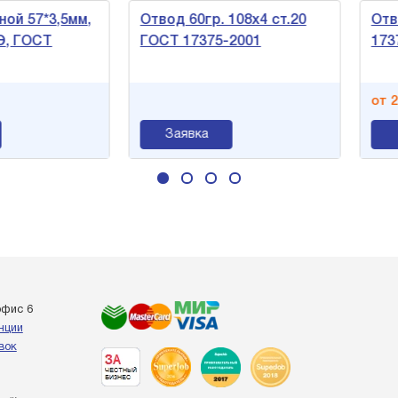
й 57*3,5мм,
Отвод 60гр. 108х4 ст.20
Отвод
 ГОСТ
ГОСТ 17375-2001
17375
от 218
Заявка
офис 6
енции
вок