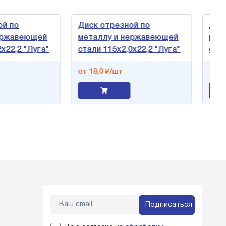
Диск отрезной по
Диск отре
ющей
металлу и нержавеющей
металлу и
"Луга"
стали 115х2,0х22,2 "Луга"
стали 115х
от 18,0 ₽/шт
Заявка
Подписаться