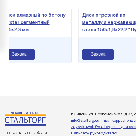
алмазный по бетону
Диск отрезной по
r сегментный
металлу и нержавеющей
.3 мм
стали 150х1,8х22,2 "Луга"
явка
Заявка
г. Липецк ул. Первомайская, д.37, 
info@staltorg.su - для корреспонд
zayavkaweb@staltorg.su - для зая
ООО «СТАЛЬТОРГ», © 2026
Написать руководителю