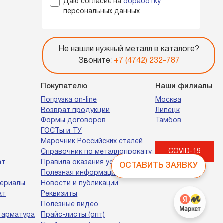
Даю согласие на
обработку
персональных данных
Не нашли нужный металл в каталоге?
Звоните:
+7 (4742) 232-787
Покупателю
Наши филиалы
Погрузка on-line
Москва
Возврат продукции
Липецк
Формы договоров
Тамбов
ГОСТы и ТУ
Марочник Российских сталей
COVID-19
Справочник по металлопрокату
ат
Правила оказания услуг
ОСТАВИТЬ ЗАЯВКУ
Полезная информация
териалы
Новости и публикации
ат
Реквизиты
Полезные видео
 арматура
Прайс-листы (опт)