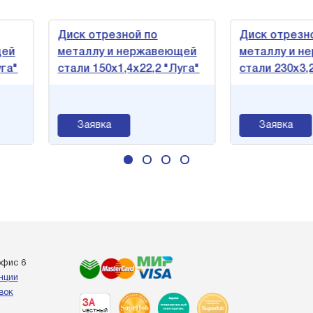
Диск отрезной по
Диск отрезной по
металлу и нержавеющей
металлу и нержаве
стали 150х1,4х22,2 "Луга"
стали 230х3,2х22,2 
Заявка
Заявка
офис 6
енции
вок