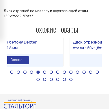
Диск отрезной по металлу и нержавеющей стали
150х2х22,2 "Луга"
Похожие товары
етону Dexter
Диск отрезной по мета
 мм
стали 150х1,8х22,2 "Луга
Заявка
Заявк