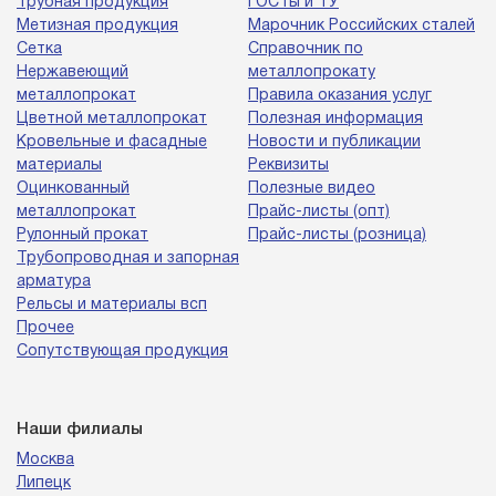
Трубная продукция
ГОСТы и ТУ
Метизная продукция
Марочник Российских сталей
Сетка
Справочник по
Нержавеющий
металлопрокату
металлопрокат
Правила оказания услуг
Цветной металлопрокат
Полезная информация
Кровельные и фасадные
Новости и публикации
материалы
Реквизиты
Оцинкованный
Полезные видео
металлопрокат
Прайс-листы (опт)
Рулонный прокат
Прайс-листы (розница)
Трубопроводная и запорная
арматура
Рельсы и материалы всп
Прочее
Сопутствующая продукция
Наши филиалы
Москва
Липецк