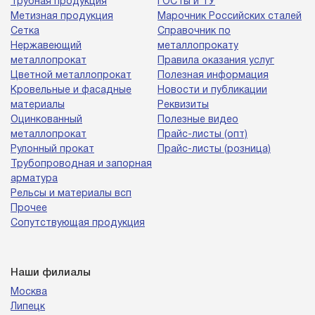
Трубная продукция
ГОСТы и ТУ
Метизная продукция
Марочник Российских сталей
Сетка
Справочник по
Нержавеющий
металлопрокату
металлопрокат
Правила оказания услуг
Цветной металлопрокат
Полезная информация
Кровельные и фасадные
Новости и публикации
материалы
Реквизиты
Оцинкованный
Полезные видео
металлопрокат
Прайс-листы (опт)
Рулонный прокат
Прайс-листы (розница)
Трубопроводная и запорная
арматура
Рельсы и материалы всп
Прочее
Сопутствующая продукция
Наши филиалы
Москва
Липецк