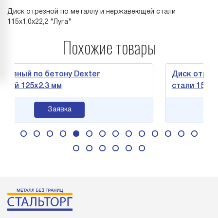
Диск отрезной по металлу и нержавеющей стали
115х1,0х22,2 "Луга"
Похожие товары
й по бетону Dexter
Диск отрезной п
25х2.3 мм
стали 150х1,8х22,
Заявка