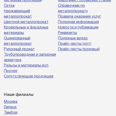
Метизная продукция
Марочник Российских сталей
Сетка
Справочник по
Нержавеющий
металлопрокату
металлопрокат
Правила оказания услуг
Цветной металлопрокат
Полезная информация
Кровельные и фасадные
Новости и публикации
материалы
Реквизиты
Оцинкованный
Полезные видео
металлопрокат
Прайс-листы (опт)
Рулонный прокат
Прайс-листы (розница)
Трубопроводная и запорная
арматура
Рельсы и материалы всп
Прочее
Сопутствующая продукция
Наши филиалы
Москва
Липецк
Тамбов