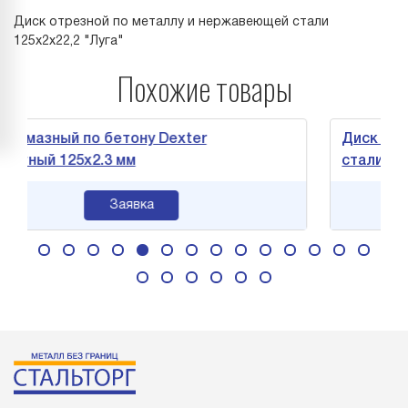
Диск отрезной по металлу и нержавеющей стали
125х2х22,2 "Луга"
Похожие товары
зный по бетону Dexter
Диск отрезной
й 125х2.3 мм
стали 150х1,8х
Заявка