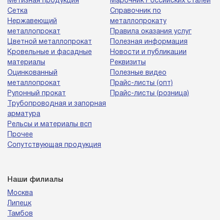
Метизная продукция
Марочник Российских сталей
Сетка
Справочник по
Нержавеющий
металлопрокату
металлопрокат
Правила оказания услуг
Цветной металлопрокат
Полезная информация
Кровельные и фасадные
Новости и публикации
материалы
Реквизиты
Оцинкованный
Полезные видео
металлопрокат
Прайс-листы (опт)
Рулонный прокат
Прайс-листы (розница)
Трубопроводная и запорная
арматура
Рельсы и материалы всп
Прочее
Сопутствующая продукция
Наши филиалы
Москва
Липецк
Тамбов