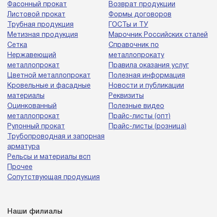
Фасонный прокат
Возврат продукции
Листовой прокат
Формы договоров
Трубная продукция
ГОСТы и ТУ
Метизная продукция
Марочник Российских сталей
Сетка
Справочник по
Нержавеющий
металлопрокату
металлопрокат
Правила оказания услуг
Цветной металлопрокат
Полезная информация
Кровельные и фасадные
Новости и публикации
материалы
Реквизиты
Оцинкованный
Полезные видео
металлопрокат
Прайс-листы (опт)
Рулонный прокат
Прайс-листы (розница)
Трубопроводная и запорная
арматура
Рельсы и материалы всп
Прочее
Сопутствующая продукция
Наши филиалы