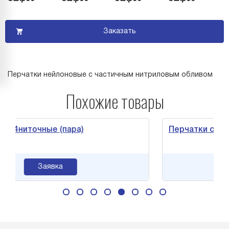
Заказать
Перчатки нейлоновые с частичным нитриловым обливом
Похожие товары
точные (пара)
Перчатки спилковые
Заявка
За