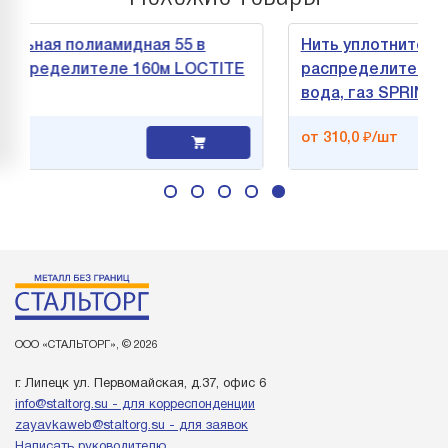
ая полиамидная 55 в
Нить уплотнительная в 
еделителе 160м LOCTITE
распределителе 50м (в 
вода, газ SPRINT
от 310,0 ₽/шт
ООО «СТАЛЬТОРГ», © 2026
г. Липецк ул. Первомайская, д.37, офис 6
info@staltorg.su - для корреспонденции
zayavkaweb@staltorg.su - для заявок
Написать руководителю