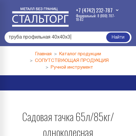
+7 (4742) 232-787
Федеральный: 8 (800) 707-
18-83
труба профильная 40х40х3
|
Найти
Главная
Каталог продукции
СОПУТСТВУЮЩАЯ ПРОДУКЦИЯ
Ручной инструмент
Садовая тачка 65л/85кг/
одноколесная