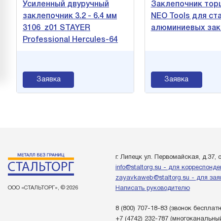
Усиленный двуручный
Заклепочник тор
заклепочник 3.2 - 6.4 мм
NEO Tools для ст
3106_z01 STAYER
алюминиевых зак
Professional Hercules-64
Заявка
Заявка
г. Липецк ул. Первомайская, д.37, 
info@staltorg.su - для корреспонд
zayavkaweb@staltorg.su - для зая
ООО «СТАЛЬТОРГ», © 2026
Написать руководителю
8 (800) 707-18-83
(звонок бесплат
+7 (4742) 232-787
(многоканальны