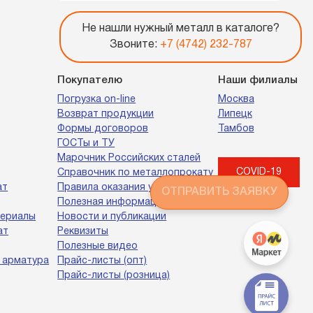
Не нашли нужный металл в каталоге?
Звоните:
+7 (4742) 232-787
Покупателю
Наши филиалы
Погрузка on-line
Москва
Возврат продукции
Липецк
Формы договоров
Тамбов
ГОСТы и ТУ
Марочник Российских сталей
COVID-19
Справочник по металлопрокату
ат
Правила оказания услуг
ОТПРАВИТЬ ЗАЯВКУ
Полезная информация
териалы
Новости и публикации
ат
Реквизиты
Полезные видео
 арматура
Прайс-листы (опт)
Прайс-листы (розница)