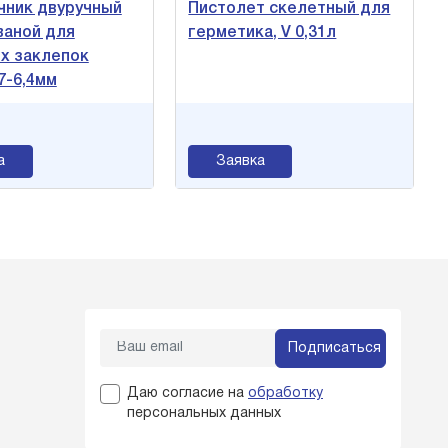
чник двуручный
Пистолет скелетный для
ваной для
герметика, V 0,31л
х заклепок
7-6,4мм
а
Заявка
Подписаться
Даю согласие на
обработку
персональных данных