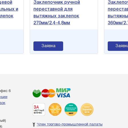
цевой
Заклепочник ручной
Заклепо
альных и
переставной для
переста
лепок
вытяжных заклепок
вытяжны
270мм/2,4-4,8мм
360мм/2,
Заявка
Заявк
офис 6
енции
вок
ный)
Член торгово-промышленной палаты
й)