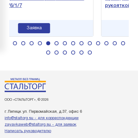
1/7
рукояткой Gigant 
Заявка
ООО «СТАЛЬТОРГ», © 2026
г. Липецк ул. Первомайская, д.37, офис 6
info@staltorg.su - для корреспонденции
zayavkaweb@staltorg.su - для заявок
Написать руководителю