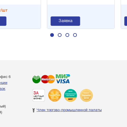
т
Заявка
офис 6
енции
вок
ный)
Член торгово-промышленной палаты
й)