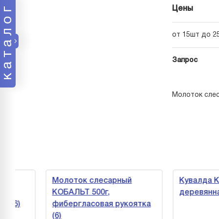
каталог
Цены
от 15шт до 2
Запрос
Молоток слес
Молоток слесарный
Кувалда КОБ
КОБАЛЬТ 500г,
деревянная р
(6)
фибергласовая рукоятка
(6)