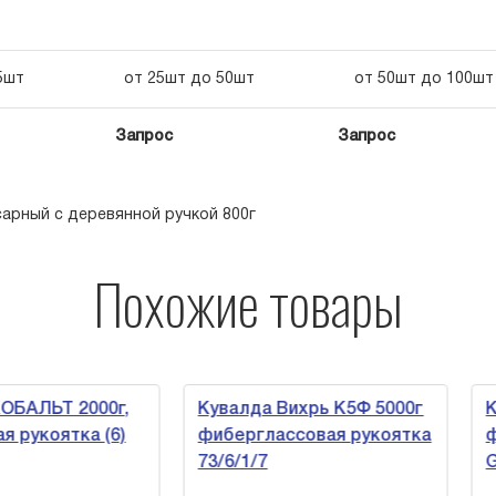
5шт
от 25шт до 50шт
от 50шт до 100шт
Запрос
Запрос
арный с деревянной ручкой 800г
Похожие товары
АЛЬТ 2000г,
Кувалда Вихрь К5Ф 5000г
Кув
укоятка (6)
фиберглассовая рукоятка
фиб
73/6/1/7
Gig