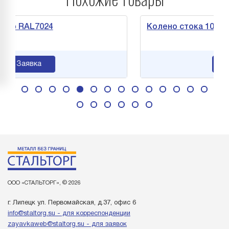
RAL7024
Колено стока 100 мм RAL
аявка
Заявка
ООО «СТАЛЬТОРГ», © 2026
г. Липецк ул. Первомайская, д.37, офис 6
info@staltorg.su - для корреспонденции
zayavkaweb@staltorg.su - для заявок