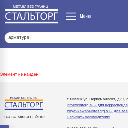
Меню
армат
|
Элемент не найден
г. Липецк ул. Первомайская, д.37, 
info@staltorg.su - для корреспонд
zayavkaweb@staltorg.su - для зая
ООО «СТАЛЬТОРГ», © 2026
Написать руководителю