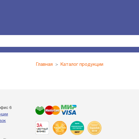
Главная
Каталог продукции
офис 6
енции
вок