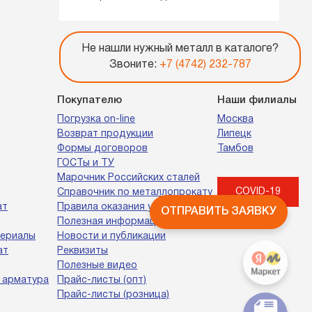
Не нашли нужный металл в каталоге?
Звоните:
+7 (4742) 232-787
Покупателю
Наши филиалы
Погрузка on-line
Москва
Возврат продукции
Липецк
Формы договоров
Тамбов
ГОСТы и ТУ
Марочник Российских сталей
COVID-19
Справочник по металлопрокату
ат
Правила оказания услуг
ОТПРАВИТЬ ЗАЯВКУ
Полезная информация
териалы
Новости и публикации
ат
Реквизиты
Полезные видео
 арматура
Прайс-листы (опт)
Прайс-листы (розница)