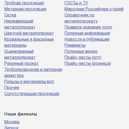
Трубная продукция
ГОСТы и ТУ
Метизная продукция
Марочник Российских сталей
Сетка
Справочник по
Нержавеющий
металлопрокату
металлопрокат
Правила оказания услуг
Цветной металлопрокат
Полезная информация
Кровельные и фасадные
Новости и публикации
материалы
Реквизиты
Оцинкованный
Полезные видео
металлопрокат
Прайс-листы (опт)
Рулонный прокат
Прайс-листы (розница)
Трубопроводная и запорная
арматура
Рельсы и материалы всп
Прочее
Сопутствующая продукция
Наши филиалы
Москва
Липецк