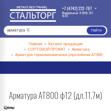
+7 (4742) 232-787
Федеральный: 8 (800) 707-
18-83
армат
|
Найти
Главная
Каталог продукции
СОРТОВОЙ ПРОКАТ
Арматура
Арматура термомеханически упрочнённая АТ800
Арматура АТ800 ф12 (дл.11,7м)
Цены