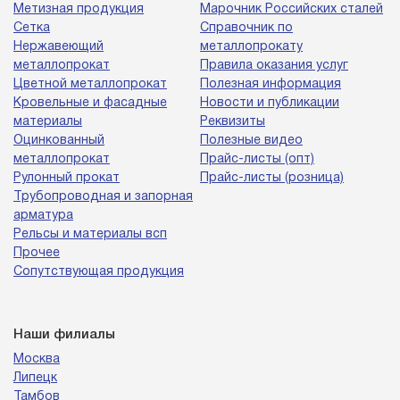
Метизная продукция
Марочник Российских сталей
Сетка
Справочник по
Нержавеющий
металлопрокату
металлопрокат
Правила оказания услуг
Цветной металлопрокат
Полезная информация
Кровельные и фасадные
Новости и публикации
материалы
Реквизиты
Оцинкованный
Полезные видео
металлопрокат
Прайс-листы (опт)
Рулонный прокат
Прайс-листы (розница)
Трубопроводная и запорная
арматура
Рельсы и материалы всп
Прочее
Сопутствующая продукция
Наши филиалы
Москва
Липецк
Тамбов