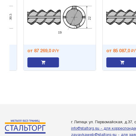
от 87 269,0 ₽/т
от 85 087,0 ₽/т
г. Липецк ул. Первомайская, д.37, 
info@staltorg.su - для корреспонд
zayavkaweb@staltorg.su - для зая