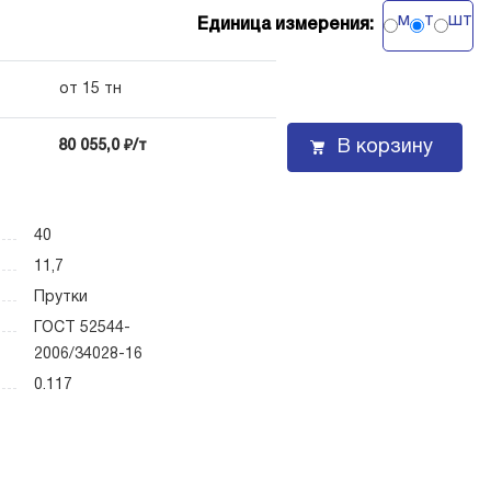
м
т
шт
Единица измерения:
от 15 тн
В корзину
80 055,0 ₽/т
40
11,7
Прутки
ГОСТ 52544-
2006/34028-16
0.117