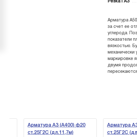
Резка ГАЗ
Арматура А50
за счет ее о
углерода. По
показатели п
вязкостью. Б
механически 
маркировке я
двумя продол
пересекаются
Арматура А3 (А400) ф20
Арматура А3 (А
ст.25Г2С (дл.11,7м)
ст.25Г2С (дл.11