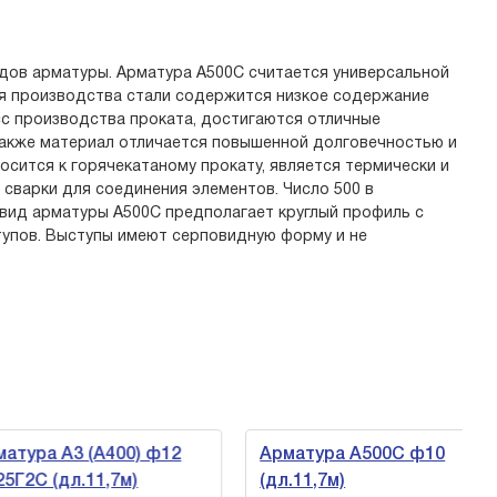
идов арматуры. Арматура А500С считается универсальной
ля производства стали содержится низкое содержание
сс производства проката, достигаются отличные
Также материал отличается повышенной долговечностью и
носится к горячекатаному прокату, является термически и
 сварки для соединения элементов. Число 500 в
 вид арматуры А500С предполагает круглый профиль с
упов. Выступы имеют серповидную форму и не
ура А3 (А400) ф12
Арматура А500С ф10
2С (дл.11,7м)
(дл.11,7м)