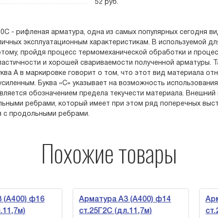
52 руб.
0С - рифленая арматура, одна из самых популярных сегодня в
тличных эксплуатационным характеристикам. В используемой д
этому, пройдя процесс термомеханической обработки и проце
ластичности и хорошей свариваемости полученной арматуры. 
уква А в маркировке говорит о том, что этот вид материала от
усиленным. Буква «С» указывает на возможность использования
вляется обозначением предела текучести материала. Внешний
ьными ребрами, который имеет при этом ряд поперечных выст
 с продольными ребрами.
Похожие товары
400) ф16
Арматура А3 (А400) ф14
Армат
,7м)
ст.25Г2С (дл.11,7м)
ст.25Г