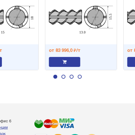
от 83 996,0 ₽/т
от 85 
офис 6
енции
вок