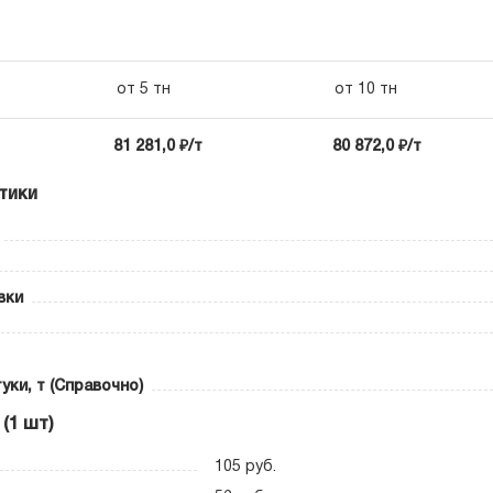
от 5 тн
от 10 тн
81 281,0 ₽/т
80 872,0 ₽/т
тики
вки
уки, т (Справочно)
(1 шт)
105 руб.