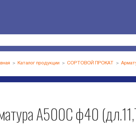
авная
Каталог продукции
СОРТОВОЙ ПРОКАТ
Армат
матура А500С ф40 (дл.11,