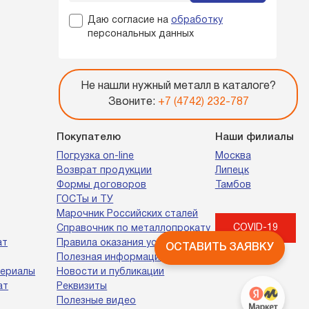
Даю согласие на
обработку
персональных данных
Не нашли нужный металл в каталоге?
Звоните:
+7 (4742) 232-787
Покупателю
Наши филиалы
Погрузка on-line
Москва
Возврат продукции
Липецк
Формы договоров
Тамбов
ГОСТы и ТУ
Марочник Российских сталей
COVID-19
Справочник по металлопрокату
ат
Правила оказания услуг
ОСТАВИТЬ ЗАЯВКУ
Полезная информация
териалы
Новости и публикации
ат
Реквизиты
Полезные видео