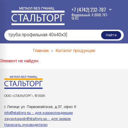
+7 (4742) 232-787
Федеральный: 8 (800) 707-
18-83
труба профильная 40х40х3
|
Найти
Главная
Каталог продукции
Элемент не найден
ООО «СТАЛЬТОРГ», © 2026
г. Липецк ул. Первомайская, д.37, офис 6
info@staltorg.su - для корреспонденции
zayavkaweb@staltorg.su - для заявок
Написать руководителю