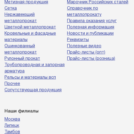
Метизная продукция
Марочник Российских сталей
Сетка
Справочник по
Нержавеющий
металлопрокату
металлопрокат
Правила оказания услуг
Цветной металлопрокат
Полезная информация
Кровельные и фасадные
Новости и публикации
материалы
Реквизиты
Оцинкованный
Полезные видео
металлопрокат
Прайс-листы (опт)
Рулонный прокат
Прайс-листы (розница)
Трубопроводная и запорная
арматура
Рельсы и материалы всп
Прочее
Сопутствующая продукция
Наши филиалы
Москва
Липецк
Тамбов