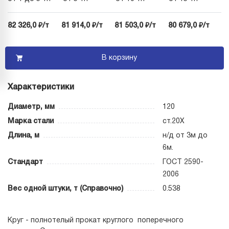
82 326,0 ₽/т
81 914,0 ₽/т
81 503,0 ₽/т
80 679,0 ₽/т
В корзину
Характеристики
Диаметр, мм
120
Марка стали
ст.20Х
Длина, м
н/д от 3м до
6м.
Стандарт
ГОСТ 2590-
2006
Вес одной штуки, т (Справочно)
0.538
Круг - полнотелый прокат круглого поперечного