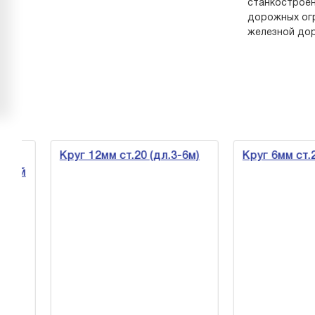
станкостроен
дорожных огр
железной дор
Круг 12мм ст.20 (дл.3-6м)
Круг 6мм ст.20 
кой