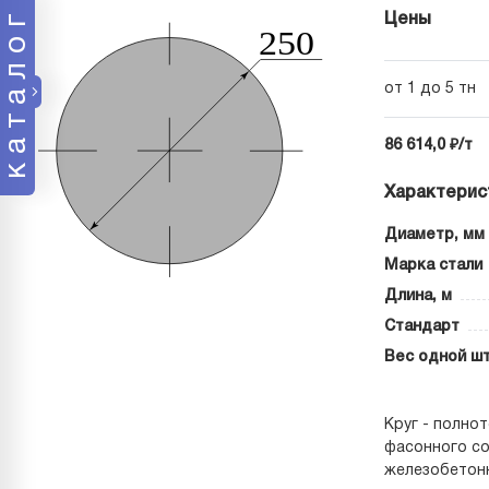
каталог
Цены
от 1 до 5 тн
86 614,0 ₽/т
Характерис
Диаметр, мм
Марка стали
Длина, м
Стандарт
Вес одной шт
Круг - полно
фасонного со
железобетонн