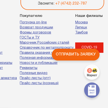
Звоните:
+7 (4742) 232-787
Покупателю
Наши филиалы
Погрузка on-line
Москва
Возврат продукции
Липецк
Формы договоров
Тамбов
ГОСТы и ТУ
Марочник Российских сталей
COVID-19
Справочник по металлопрокату
ат
Правила оказания услуг
ОТПРАВИТЬ ЗАЯВКУ
Полезная информация
териалы
Новости и публикации
ат
Реквизиты
Полезные видео
 арматура
Прайс-листы (опт)
Прайс-листы (розница)