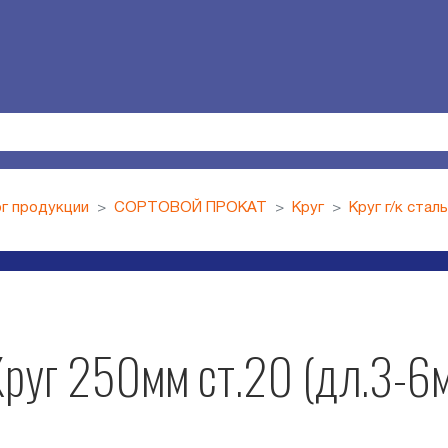
г продукции
СОРТОВОЙ ПРОКАТ
Круг
Круг г/к стал
руг 250мм ст.20 (дл.3-6