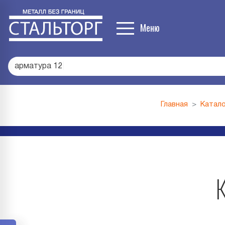
Меню
арматура 1
|
Главная
Катало
К