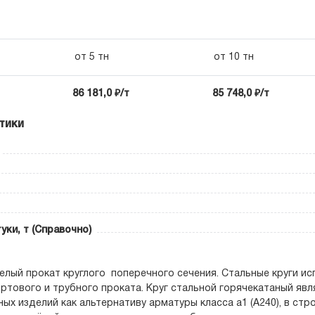
от 5 тн
от 10 тн
86 181,0 ₽/т
85 748,0 ₽/т
тики
уки, т (Справочно)
телый прокат круглого поперечного сечения. Стальные круги ис
ртового и трубного проката. Круг стальной горячекатаный явл
ых изделий как альтернативу арматуры класса а1 (А240), в ст