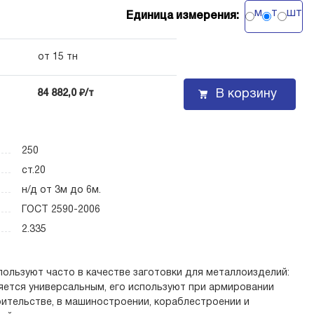
м
т
шт
Единица измерения:
от 15 тн
В корзину
84 882,0 ₽/т
250
ст.20
н/д от 3м до 6м.
ГОСТ 2590-2006
2.335
пользуют часто в качестве заготовки для металлоизделий:
яется универсальным, его используют при армировании
роительстве, в машиностроении, кораблестроении и