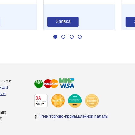
Заявка
За
офис 6
енции
вок
ный)
Член торгово-промышленной палаты
й)