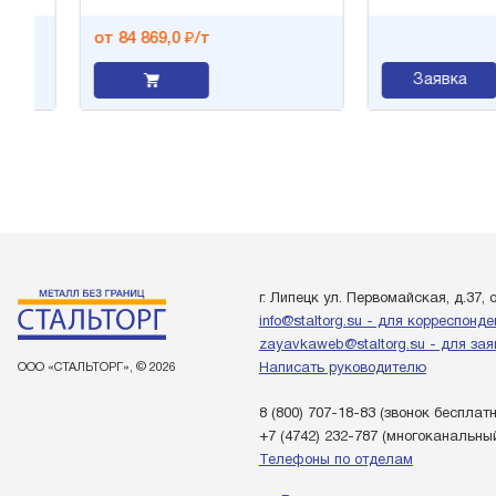
от 84 869,0 ₽/т
Заявка
г. Липецк ул. Первомайская, д.37, 
info@staltorg.su - для корреспонд
zayavkaweb@staltorg.su - для зая
ООО «СТАЛЬТОРГ», © 2026
Написать руководителю
8 (800) 707-18-83
(звонок бесплат
+7 (4742) 232-787
(многоканальны
Телефоны по отделам