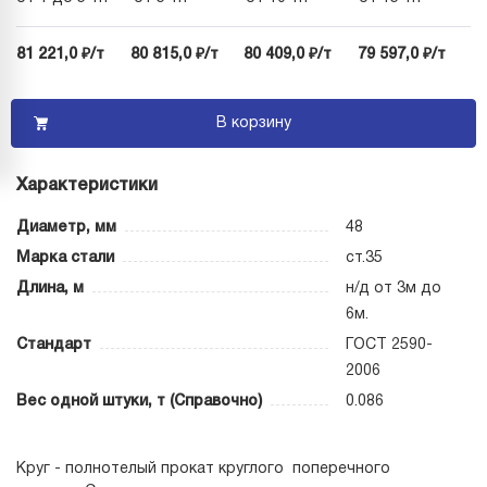
81 221,0 ₽/т
80 815,0 ₽/т
80 409,0 ₽/т
79 597,0 ₽/т
В корзину
Характеристики
Диаметр, мм
48
Марка стали
ст.35
Длина, м
н/д от 3м до
6м.
Стандарт
ГОСТ 2590-
2006
Вес одной штуки, т (Справочно)
0.086
Круг - полнотелый прокат круглого поперечного