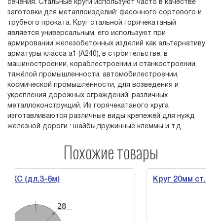
сечения. Стальные круги используют часто в качестве
заготовки для металлоизделий: фасонного сортового и
трубного проката. Круг стальной горячекатаный
является универсальным, его используют при
армировании железобетонных изделий как альтернативу
арматуры класса а1 (А240), в строительстве, в
машиностроении, кораблестроении и станкостроении,
тяжёлой промышленности, автомобилестроении,
космической промышленности, для возведения и
укрепления дорожных ограждений, различных
металлоконструкций. Из горячекатаного круга
изготавливаются различные виды крепежей для нужд
железной дороги : шайбы,пружинные клеммы и т.д.
Похожие товары
л.3-6м)
Круг 20мм ст.38ХС (дл.3-6