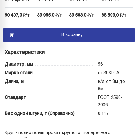
90 407,0 ₽/т
89 955,0 ₽/т
89 503,0 ₽/т
88 599,0 ₽/т
В корзину
Характеристики
Диаметр, мм
56
Марка стали
ст.30ХГСА
Длина, м
н/д от 3м до
6м.
Стандарт
ГОСТ 2590-
2006
Вес одной штуки, т (Справочно)
0.117
Круг - полнотелый прокат круглого поперечного