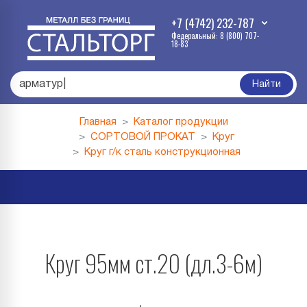
+7 (4742) 232-787
Федеральный: 8 (800) 707-
18-83
а
|
Найти
Главная
Каталог продукции
СОРТОВОЙ ПРОКАТ
Круг
Круг г/к сталь конструкционная
Круг 95мм ст.20 (дл.3-6м)