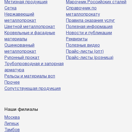
Метизная продукция
Марочник Российских сталей
Сетка
Справочник по
Нержавеющий
металлопрокату
металлопрокат
Правила оказания услуг
Цветной металлопрокат
Полезная информация
Кровельные и фасадные
Новости и публикации
материалы
Реквизиты
Оцинкованный
Полезные видео
металлопрокат
Прайс-листы (опт)
Рулонный прокат
Прайс-листы (розница)
Трубопроводная и запорная
арматура
Рельсы и материалы всп
Прочее
Сопутствующая продукция
Наши филиалы
Москва
Липецк
Тамбов