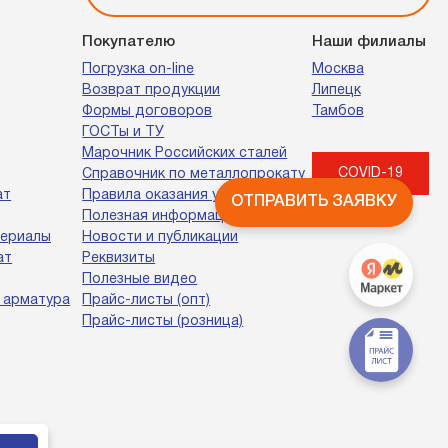
Покупателю
Наши филиалы
Погрузка on-line
Москва
Возврат продукции
Липецк
Формы договоров
Тамбов
ГОСТы и ТУ
Марочник Российских сталей
COVID-19
Справочник по металлопрокату
ат
Правила оказания услуг
ОТПРАВИТЬ ЗАЯВКУ
Полезная информация
териалы
Новости и публикации
ат
Реквизиты
Полезные видео
 арматура
Прайс-листы (опт)
Прайс-листы (розница)