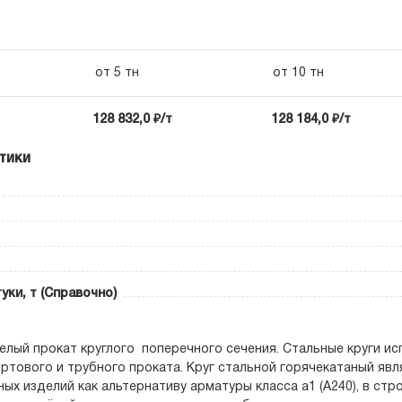
от 5 тн
от 10 тн
128 832,0 ₽/т
128 184,0 ₽/т
тики
уки, т (Справочно)
телый прокат круглого поперечного сечения. Стальные круги ис
ртового и трубного проката. Круг стальной горячекатаный явл
ых изделий как альтернативу арматуры класса а1 (А240), в ст