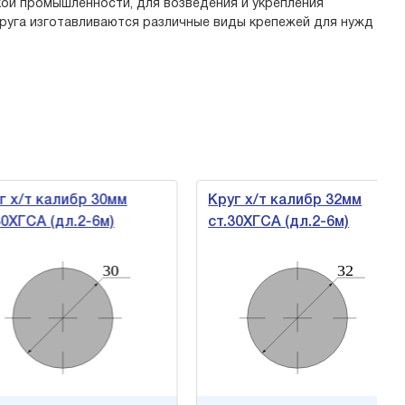
ой промышленности, для возведения и укрепления
круга изготавливаются различные виды крепежей для нужд
х/т калибр 30мм
Круг х/т калибр 32мм
ГСА (дл.2-6м)
ст.30ХГСА (дл.2-6м)