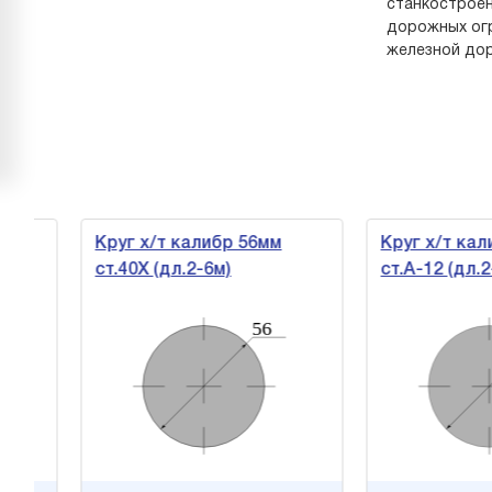
станкостроен
дорожных огр
железной дор
Круг х/т калибр 56мм
Круг х/т калиб
ст.40Х (дл.2-6м)
ст.А-12 (дл.2-6