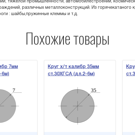
ии, тяжёлой промышленности, автомобилестроении, космическ
аждений, различных металлоконструкций. Из горячекатаного 
оги : шайбы,пружинные клеммы и т.д.
Похожие товары
р 7мм
Круг х/т калибр 35мм
Круг 
м)
ст.30ХГСА (дл.2-6м)
ст.30Х