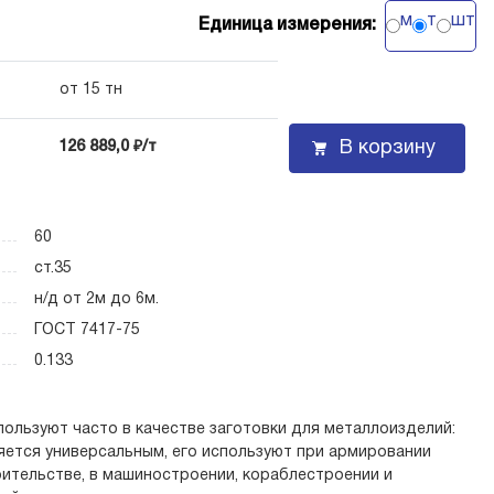
м
т
шт
Единица измерения:
от 15 тн
В корзину
126 889,0 ₽/т
60
ст.35
н/д от 2м до 6м.
ГОСТ 7417-75
0.133
пользуют часто в качестве заготовки для металлоизделий:
яется универсальным, его используют при армировании
роительстве, в машиностроении, кораблестроении и