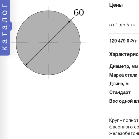
каталог
Цены
от 1 до 5 тн
129 479,0 ₽/т
Характерис
Диаметр, мм
Марка стали
Длина, м
Стандарт
Вес одной шт
Круг - полно
фасонного со
железобетонн