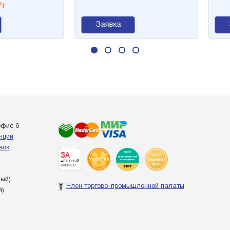
Заявка
За
офис 6
енции
вок
ный)
Член торгово-промышленной палаты
й)