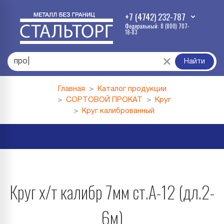
+7 (4742) 232-787
Федеральный: 8 (800) 707-
18-83
профли
|
Найти
Главная
Каталог продукции
СОРТОВОЙ ПРОКАТ
Круг
Круг калиброванный
Круг х/т калибр 7мм ст.А-12 (дл.2-
6м)