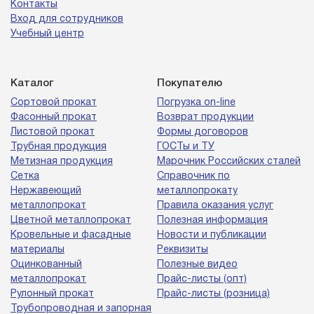
Контакты
Вход для сотрудников
Учебный центр
Каталог
Покупателю
Сортовой прокат
Погрузка on-line
Фасонный прокат
Возврат продукции
Листовой прокат
Формы договоров
Трубная продукция
ГОСТы и ТУ
Метизная продукция
Марочник Российских сталей
Сетка
Справочник по
Нержавеющий
металлопрокату
металлопрокат
Правила оказания услуг
Цветной металлопрокат
Полезная информация
Кровельные и фасадные
Новости и публикации
материалы
Реквизиты
Оцинкованный
Полезные видео
металлопрокат
Прайс-листы (опт)
Рулонный прокат
Прайс-листы (розница)
Трубопроводная и запорная