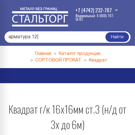
+7 (4742) 232-787
Федеральный: 8 (800) 707-
18-83
армату
|
Найти
Главная
Каталог продукции
СОРТОВОЙ ПРОКАТ
Квадрат
Квадрат г/к 16х16мм ст.3 (н/д от
3х до 6м)