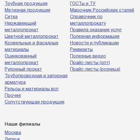
Трубная продукция
ГОСТы и ТУ
Метизная продукция
Марочник Российских сталей
Сетка
Справочник по
Нержавеющий
металлопрокату
металлопрокат
Правила оказания услуг
Цветной металлопрокат
Полезная информация
Кровельные и фасадные
Новости и публикации
материалы
Реквизиты
Оцинкованный
Полезные видео
металлопрокат
Прайс-листы (опт)
Рулонный прокат
Прайс-листы (розница)
Трубопроводная и запорная
арматура
Рельсы и материалы всп
Прочее
Сопутствующая продукция
Наши филиалы
Москва
Липецк