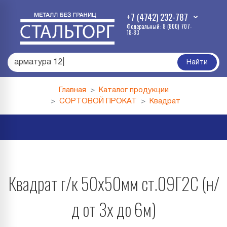
+7 (4742) 232-787
Федеральный: 8 (800) 707-
18-83
арматур
|
Найти
Главная
Каталог продукции
СОРТОВОЙ ПРОКАТ
Квадрат
Квадрат г/к 50х50мм ст.09Г2С (н/
д от 3х до 6м)