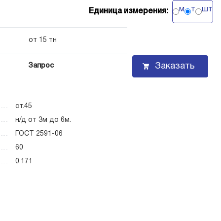
м
т
шт
Единица измерения:
от 15 тн
Заказать
Запрос
ст.45
н/д от 3м до 6м.
ГОСТ 2591-06
60
0.171