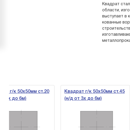
Квадрат стал
области, изг
выступает в 
кованные вор
строительств
изготавливаю
металлопрока
50х50мм ст.20
Квадрат г/к 50х50мм ст.45
Квад
6м)
(н/д от 3х до 6м)
ст.4