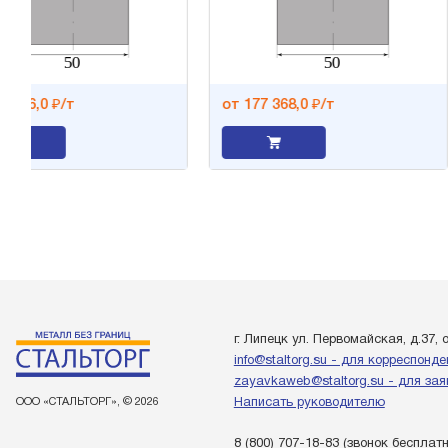
т
от 177 368,0 ₽/т
г. Липецк ул. Первомайская, д.37, 
info@staltorg.su - для корреспонд
zayavkaweb@staltorg.su - для зая
ООО «СТАЛЬТОРГ», © 2026
Написать руководителю
8 (800) 707-18-83
(звонок бесплат