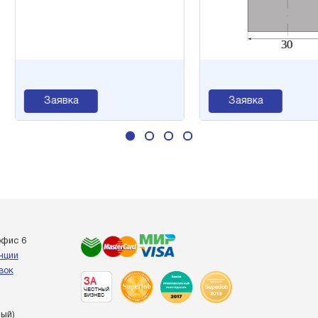
Заявка
Заявка
офис 6
енции
вок
ный)