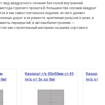
т вид квадратного сечения без полой внутренней
метода горячего проката.В большинстве случаев квадрат
тся и как самостоятельное изделие: из него делают
езных дорог и их ремонте: крепления рельсов и шпал, в
лементы перекрытий; в автомобилестроении —
стен как строительный материал на рынке сортового
Квадрат г/к 60х60мм ст.45
Квадрат г/к 40х40м
(н/д от 3х до 6м)
(н/д от 3х до 6м)