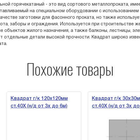
ьной горячекатаный - это вид сортового металлопроката, имее
отавливаемый на специальном оборудовании с использованием 
качестве заготовки для фасонного проката, но также используе
ота, заборы и ограждения. Используется при строительстве жел
е объектов жилого назначения, а также балконы, лестницы, э
т отдельные детали высокой прочности. Квадрат широко изве
та.
Похожие товары
рат г/к 120х120мм
Квадрат г/к 30х30мм
0Х (н/д от 3х до 6м)
ст.40Х (н/д от 3х до 6м)