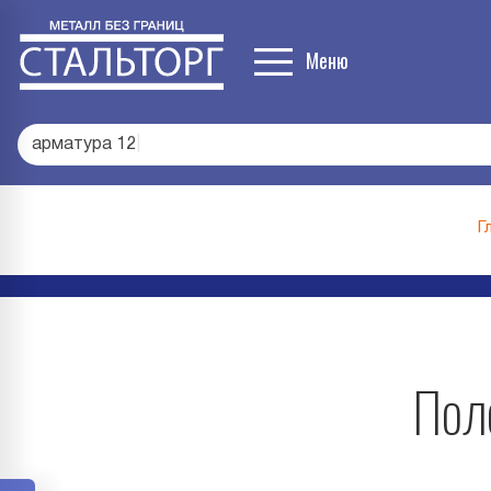
Меню
арматура 1
|
Г
Поло