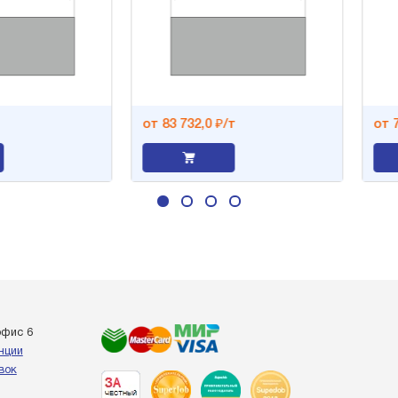
от 83 732,0 ₽/т
от 70 8
офис 6
енции
вок