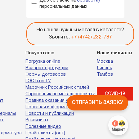
Даю согласие на
обработку
персональных данных
Не нашли нужный металл в каталоге?
Звоните:
+7 (4742) 232-787
Покупателю
Наши филиалы
Погрузка on-line
Москва
Возврат продукции
Липецк
Формы договоров
Тамбов
ГОСТы и ТУ
Марочник Российских сталей
COVID-19
Справочник по металлопрокату
ат
Правила оказания услуг
ОТПРАВИТЬ ЗАЯВКУ
Полезная информация
териалы
Новости и публикации
ат
Реквизиты
Полезные видео
 арматура
Прайс-листы (опт)