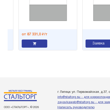
от 87 331,0 ₽/т
Заявка
г. Липецк ул. Первомайская, д.37, 
info@staltorg.su - для корреспонд
zayavkaweb@staltorg.su - для зая
ООО «СТАЛЬТОРГ», © 2026
Написать руководителю