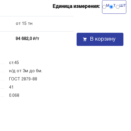
м
т
шт
Единица измерения:
от 15 тн
В корзину
94 682,0 ₽/т
ст.45
н/д от 3м до 6м.
ГОСТ 2879-88
41
0.068