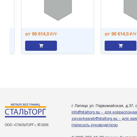
от 96 614,0 ₽/т
от 96 614,0 ₽/т
г. Липецк ул. Первомайская, д.37, 
info@staltorg.su - для корреспонд
zayavkaweb@staltorg.su - для зая
ООО «СТАЛЬТОРГ», © 2026
Написать руководителю