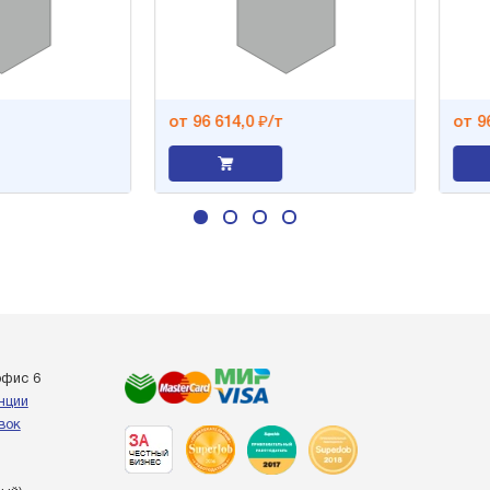
от 96 614,0 ₽/т
от 96 6
офис 6
енции
вок