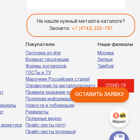
Не нашли нужный металл в каталоге?
Звоните:
+7 (4742) 232-787
Покупателю
Наши филиалы
Погрузка on-line
Москва
Возврат продукции
Липецк
Формы договоров
Тамбов
ГОСТы и ТУ
Марочник Российских сталей
COVID-19
Справочник по металлопрокату
ат
Правила оказания услуг
ОСТАВИТЬ ЗАЯВКУ
Полезная информация
териалы
Новости и публикации
ат
Реквизиты
Полезные видео
 арматура
Прайс-листы (опт)
Прайс-листы (розница)