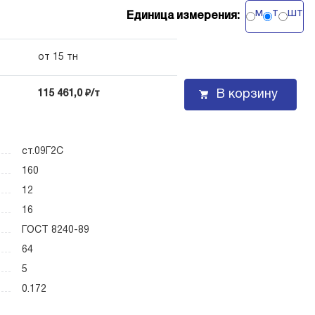
м
т
шт
Единица измерения:
от 15 тн
В корзину
115 461,0 ₽/т
ст.09Г2С
160
12
16
ГОСТ 8240-89
64
5
0.172