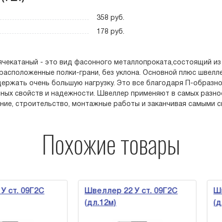
358 руб.
178 руб.
чекатаный - это вид фасонного металлопроката,состоящий из 
расположенные полки-грани, без уклона. Основной плюс швелле
ержать очень большую нагрузку. Это все благодаря П-образн
ных свойств и надежности. Швеллер применяют в самых разно
ие, строительство, монтажные работы и заканчивая самыми с
Похожие товары
т. 09Г2С
Швеллер 22 У ст. 09Г2С
Швелл
(дл.12м)
(дл.1