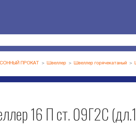
СОННЫЙ ПРОКАТ
Швеллер
Швеллер горячекатаный
ллер 16 П ст. 09Г2С (дл.