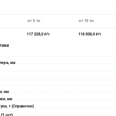
от 5 тн
от 10 тн
117 228,0 ₽/т
116 639,0 ₽/т
тики
лера, мм
и, мм
ки, мм
уки, т (Справочно)
(1 шт)