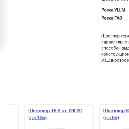
Резка УШМ
Резка ГАЗ
Швеллер горя
параллельно 
способен выд
конструкцион
машиностроен
Швеллер 16 У ст. 09Г2С
Швеллер 8 У с
(дл.12м)
(дл.6м)