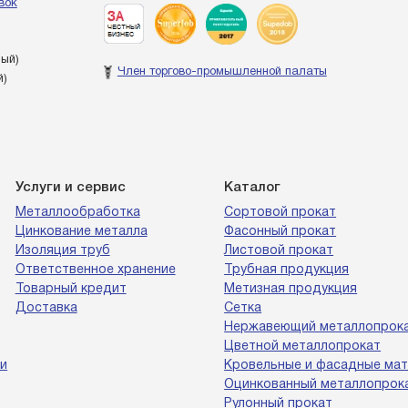
вок
ный)
Член торгово-промышленной палаты
й)
Услуги и сервис
Каталог
Металлообработка
Сортовой прокат
Цинкование металла
Фасонный прокат
Изоляция труб
Листовой прокат
Ответственное хранение
Трубная продукция
Товарный кредит
Метизная продукция
Доставка
Сетка
Нержавеющий металлопрок
Цветной металлопрокат
и
Кровельные и фасадные ма
Оцинкованный металлопрок
Рулонный прокат