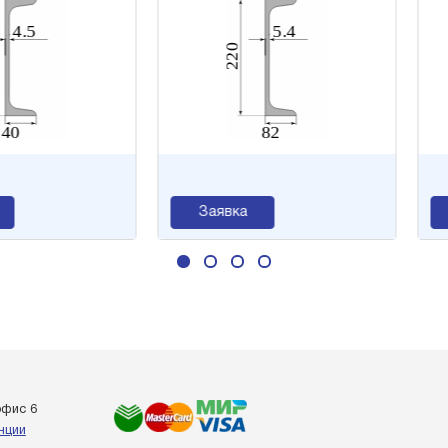
Заявка
З
офис 6
енции