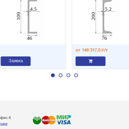
от 146 317,0 ₽/т
ка
офис 6
енции