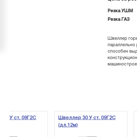
Резка УШМ
Резка ГАЗ
Швеллер горя
параллельно 
способен выд
конструкцион
машиностроен
. 09Г2С
Швеллер 30 У ст. 09Г2С
Швеллер
(дл.12м)
(дл.6м)