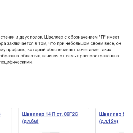
стенки и двух полок. Швеллер с обозначением "П" имеет
ра заключается в том, что при небольшом своем весе, он
ому профилю, который обеспечивает сочетание таких
образных областях, начиная от самых распространённых:
пецифическими.
Швеллер 14 П ст. 09Г2С
Швеллер 8 У ст. 09Г2
(дл.6м)
(дл.12м)