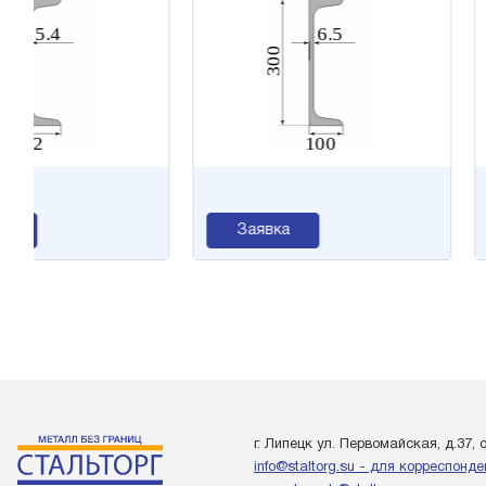
Заявка
Заяв
г. Липецк ул. Первомайская, д.37, 
info@staltorg.su - для корреспонд