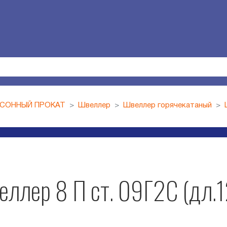
СОННЫЙ ПРОКАТ
Швеллер
Швеллер горячекатаный
ллер 8 П ст. 09Г2С (дл.