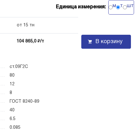
м
т
шт
Единица измерения:
от 15 тн
В корзину
104 865,0 ₽/т
ст.09Г2С
80
12
8
ГОСТ 8240-89
40
6.5
0.085