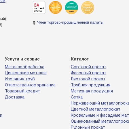
вок
ный)
Член торгово-промышленной палаты
й)
Услуги и сервис
Каталог
Металлообработка
Сортовой прокат
Цинкование металла
Фасонный прокат
Изоляция труб
Листовой прокат
Ответственное хранение
Трубная продукция
Товарный кредит
Метизная продукция
Доставка
Сетка
Нержавеющий металлопрок
Цветной металлопрокат
и
Кровельные и фасадные ма
Оцинкованный металлопрок
Рулонный прокат