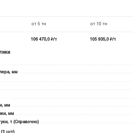
от 5 тн
от 10 тн
106 470,0 ₽/т
105 935,0 ₽/т
тики
лера, мм
и, мм
ки, мм
уки, т (Справочно)
(1 шт)