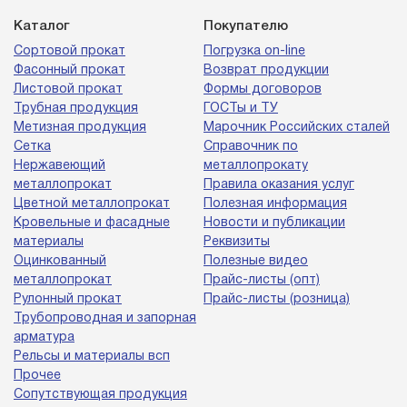
Каталог
Покупателю
Сортовой прокат
Погрузка on-line
Фасонный прокат
Возврат продукции
Листовой прокат
Формы договоров
Трубная продукция
ГОСТы и ТУ
Метизная продукция
Марочник Российских сталей
Сетка
Справочник по
Нержавеющий
металлопрокату
металлопрокат
Правила оказания услуг
Цветной металлопрокат
Полезная информация
Кровельные и фасадные
Новости и публикации
материалы
Реквизиты
Оцинкованный
Полезные видео
металлопрокат
Прайс-листы (опт)
Рулонный прокат
Прайс-листы (розница)
Трубопроводная и запорная
арматура
Рельсы и материалы всп
Прочее
Сопутствующая продукция