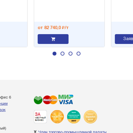
от 82 740,0 ₽/т
Заявк
офис 6
енции
вок
ный)
Член торгово-промышленной палаты