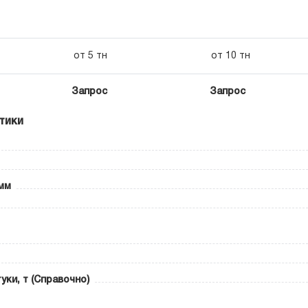
от 5 тн
от 10 тн
Запрос
Запрос
тики
мм
уки, т (Справочно)