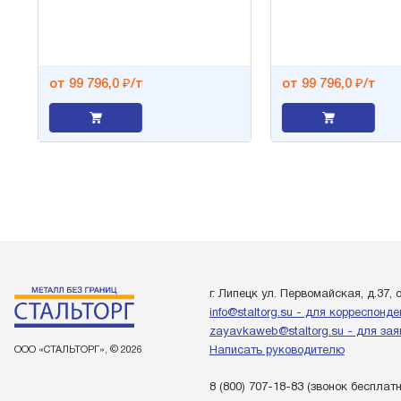
от 99 796,0 ₽/т
от 99 796,0 ₽/т
г. Липецк ул. Первомайская, д.37, 
info@staltorg.su - для корреспонд
zayavkaweb@staltorg.su - для зая
ООО «СТАЛЬТОРГ», © 2026
Написать руководителю
8 (800) 707-18-83
(звонок бесплат