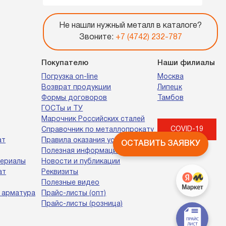
Не нашли нужный металл в каталоге?
Звоните:
+7 (4742) 232-787
Покупателю
Наши филиалы
Погрузка on-line
Москва
Возврат продукции
Липецк
Формы договоров
Тамбов
ГОСТы и ТУ
Марочник Российских сталей
COVID-19
Справочник по металлопрокату
ат
Правила оказания услуг
ОСТАВИТЬ ЗАЯВКУ
Полезная информация
териалы
Новости и публикации
ат
Реквизиты
Полезные видео
 арматура
Прайс-листы (опт)
Прайс-листы (розница)