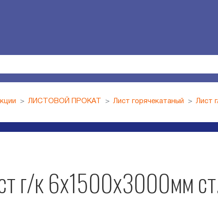
укции
ЛИСТОВОЙ ПРОКАТ
Лист горячекатаный
Лист 
ст г/к 6х1500х3000мм ст