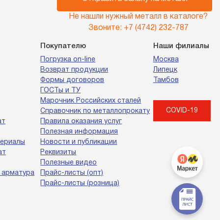
Не нашли нужный металл в каталоге?
Звоните:
+7 (4742) 232-787
Покупателю
Наши филиалы
Погрузка on-line
Москва
Возврат продукции
Липецк
Формы договоров
Тамбов
ГОСТы и ТУ
Марочник Российских сталей
COVID-19
Справочник по металлопрокату
ат
Правила оказания услуг
Полезная информация
териалы
Новости и публикации
ат
Реквизиты
Полезные видео
 арматура
Прайс-листы (опт)
Прайс-листы (розница)