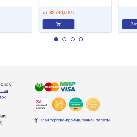
от 82 740,0 ₽/т
Заяв
офис 6
енции
вок
ный)
Член торгово-промышленной палаты
й)