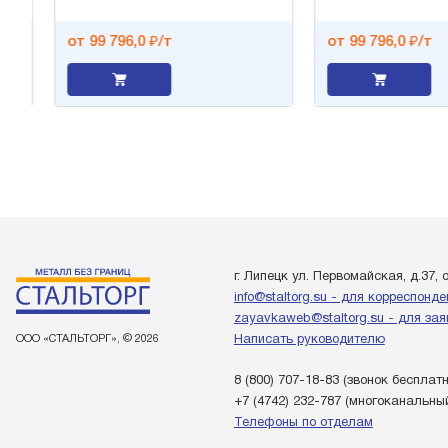
от 99 796,0 ₽/т
от 99 796,0 ₽/т
г. Липецк ул. Первомайская, д.37, 
info@staltorg.su - для корреспонд
zayavkaweb@staltorg.su - для зая
ООО «СТАЛЬТОРГ», © 2026
Написать руководителю
8 (800) 707-18-83
(звонок бесплат
+7 (4742) 232-787
(многоканальны
Телефоны по отделам