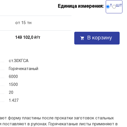
т
шт
Единица измерения:
от 15 тн
В корзину
149 102,0 ₽/т
ст.30ХГСА
Горячекатаный
6000
1500
20
1.427
ают форму пластины после прокатки заготовок стальных
и поставляют в рулонах. Горячекатаные листы применяют в