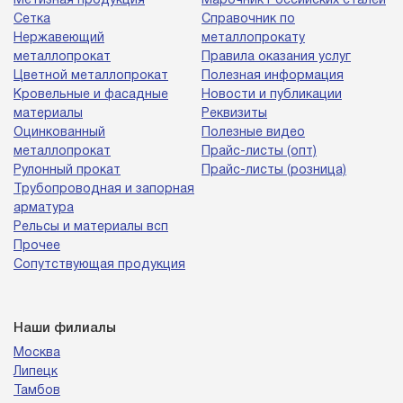
Метизная продукция
Марочник Российских сталей
Сетка
Справочник по
Нержавеющий
металлопрокату
металлопрокат
Правила оказания услуг
Цветной металлопрокат
Полезная информация
Кровельные и фасадные
Новости и публикации
материалы
Реквизиты
Оцинкованный
Полезные видео
металлопрокат
Прайс-листы (опт)
Рулонный прокат
Прайс-листы (розница)
Трубопроводная и запорная
арматура
Рельсы и материалы всп
Прочее
Сопутствующая продукция
Наши филиалы
Москва
Липецк
Тамбов