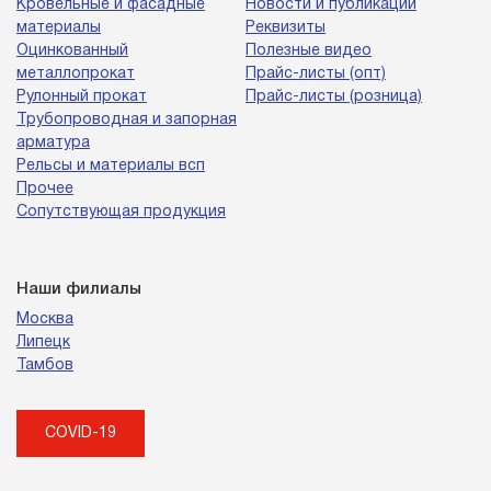
Кровельные и фасадные
Новости и публикации
материалы
Реквизиты
Оцинкованный
Полезные видео
металлопрокат
Прайс-листы (опт)
Рулонный прокат
Прайс-листы (розница)
Трубопроводная и запорная
арматура
Рельсы и материалы всп
Прочее
Сопутствующая продукция
Наши филиалы
Москва
Липецк
Тамбов
COVID-19