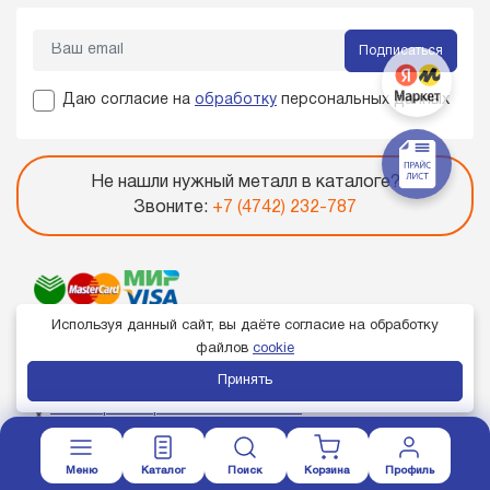
Подписаться
Даю согласие на
обработку
персональных данных
Не нашли нужный металл в каталоге?
Звоните:
+7 (4742) 232-787
Используя данный сайт, вы даёте согласие на обработку
файлов
cookie
Принять
Член торгово-промышленной палаты
Меню
Каталог
Поиск
Корзина
Профиль