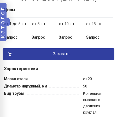
каталог
Цены
от 1 до 5 тн
от 5 тн
от 10 тн
от 15 тн
Запрос
Запрос
Запрос
Запрос
Заказать
Характеристики
Марка стали
ст.20
Диаметр наружный, мм
50
Вид трубы
Котельная
высокого
давления
круглая